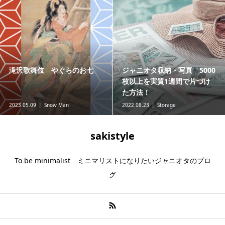
滝沢歌舞伎 やぐらのお七
ジャニオタ収納・写真 5000
枚以上を実質1週間で片づけ
た方法！
2023.05.09
Snow Man
2022.08.23
Storage
sakistyle
To be minimalist ミニマリストになりたいジャニオタのブロ
グ